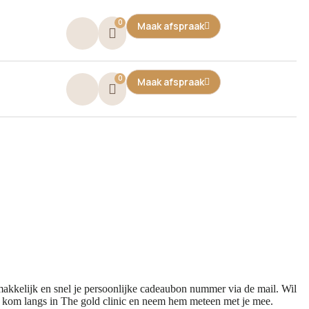
0
Maak afspraak
T
0
Maak afspraak
T
akkelijk en snel je persoonlijke cadeaubon nummer via de mail. Wil
of kom langs in The gold clinic en neem hem meteen met je mee.