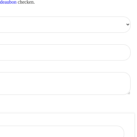
adeaubon
checken.