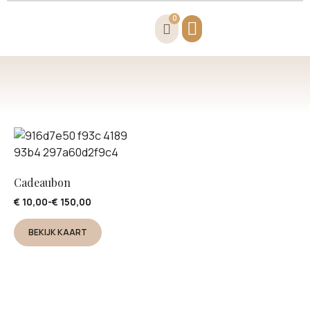
0
Cadeaubon
€
10,00
-
€
150,00
BEKIJK KAART